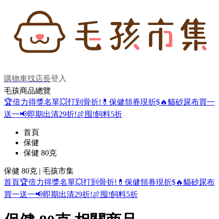
購物車
找店長
登入
毛孩商品總覽
🏆倍力得獎名單
💥打到骨折!
💊保健領券現折$
🔥貓砂尿布買一
送一
📢即期出清29折!
🍖囤!飼料5折
首頁
保健
保健 80克
保健 80克 | 毛孩市集
首頁
🏆倍力得獎名單
💥打到骨折!
💊保健領券現折$
🔥貓砂尿布
買一送一
📢即期出清29折!
🍖囤!飼料5折