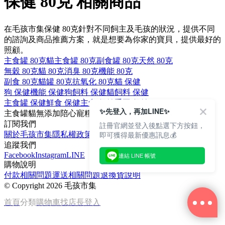
保健 80克 相關商品
在毛孩市集保健 80克針對不同飼主及毛孩的狀況，提供不同
的諮詢及商品推薦方案，就是想要為你家的寶貝，提供最好的
照顧。
主食罐 80克
貓主食罐 80克
副食罐 80克
天然 80克
無穀 80克
貓 80克
消臭 80克
機能 80克
副食 80克
貓罐 80克
抗氧化 80克
貓 保健
狗 保健
機能 保健
狗飼料 保健
貓飼料 保健
主食罐 保健
鮮食 保健
主食 保健
手工 保健
✨先登入，再加LINE✨
主食罐
貓
無添加
陪心寵糧
心血管
訂閱我們
註冊官網並登入後點選下方按鈕，
即可獲得最新優惠訊息💰
關於毛孩市集
隱私權政策
文章
追蹤我們
Facebook
Instagram
LINE
連結 LINE 帳號
購物說明
付款相關問題
運送相關問題
退換貨說明
©
Copyright 2026 毛孩市集
首頁
分類
購物車
找店長
登入