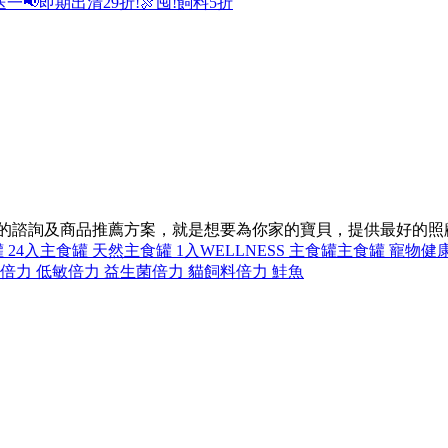
送一
📢即期出清29折!
🍖囤!飼料5折
同的諮詢及商品推薦方案，就是想要為你家的寶貝，提供最好的照
 24入
主食罐 天然
主食罐 1入
WELLNESS 主食罐
主食罐 寵物健
倍力 低敏
倍力 益生菌
倍力 貓飼料
倍力 鮭魚