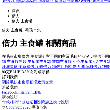
🏆倍力得獎名單
💥打到骨折!
💊保健領券現折$
🔥貓砂尿布買一
首頁
倍力
倍力 主食罐
倍力 主食罐 | 毛孩市集
倍力 主食罐 相關商品
在毛孩市集倍力 主食罐針對不同飼主及毛孩的狀況，提供不
貓 主食罐
無穀 主食罐
主食罐 雞肉
主食罐 80克
主食罐 6入
主食罐
汪喵星球 主食罐
倍力 貓
倍力 狗
倍力 飼料
倍力 狗飼料
倍力 凍乾
80克
BLUE BAY
肉泥
罐頭
貓
訂閱我們
關於毛孩市集
隱私權政策
文章
追蹤我們
Facebook
Instagram
LINE
購物說明
付款相關問題
運送相關問題
退換貨說明
©
Copyright 2026 毛孩市集