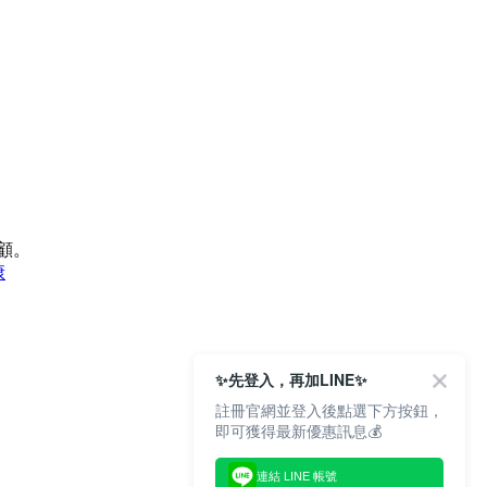
顧。
康
✨先登入，再加LINE✨
註冊官網並登入後點選下方按鈕，
即可獲得最新優惠訊息💰
連結 LINE 帳號