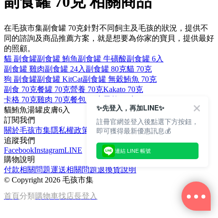
副食罐 70克 相關商品
在毛孩市集副食罐 70克針對不同飼主及毛孩的狀況，提供不
同的諮詢及商品推薦方案，就是想要為你家的寶貝，提供最好
的照顧。
貓 副食罐
副食罐 鮪魚
副食罐 牛磺酸
副食罐 6入
副食罐 雞肉
副食罐 24入
副食罐 80克
貓 70克
狗 副食罐
副食罐 KitCat
副食罐 無穀
鮪魚 70克
副食 70克
餐罐 70克
營養 70克
Kakato 70克
卡格 70克
雞肉 70克
餐包 70克
天然 70克
✨先登入，再加LINE✨
貓
鮪魚
湯罐
皮膚
6入
訂閱我們
註冊官網並登入後點選下方按鈕，
即可獲得最新優惠訊息💰
關於毛孩市集
隱私權政策
文章
追蹤我們
Facebook
Instagram
LINE
連結 LINE 帳號
購物說明
付款相關問題
運送相關問題
退換貨說明
©
Copyright 2026 毛孩市集
首頁
分類
購物車
找店長
登入