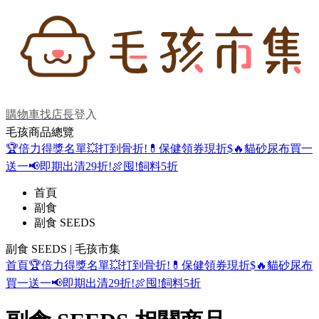
購物車
找店長
登入
毛孩商品總覽
🏆倍力得獎名單
💥打到骨折!
💊保健領券現折$
🔥貓砂尿布買一
送一
📢即期出清29折!
🍖囤!飼料5折
首頁
副食
副食 SEEDS
副食 SEEDS | 毛孩市集
首頁
🏆倍力得獎名單
💥打到骨折!
💊保健領券現折$
🔥貓砂尿布
買一送一
📢即期出清29折!
🍖囤!飼料5折