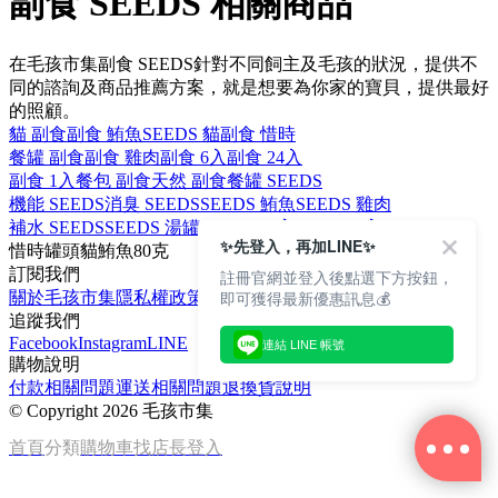
副食 SEEDS 相關商品
在毛孩市集副食 SEEDS針對不同飼主及毛孩的狀況，提供不
同的諮詢及商品推薦方案，就是想要為你家的寶貝，提供最好
的照顧。
貓 副食
副食 鮪魚
SEEDS 貓
副食 惜時
餐罐 副食
副食 雞肉
副食 6入
副食 24入
副食 1入
餐包 副食
天然 副食
餐罐 SEEDS
機能 SEEDS
消臭 SEEDS
SEEDS 鮪魚
SEEDS 雞肉
補水 SEEDS
SEEDS 湯罐
SEEDS 24入
SEEDS 6入
✨先登入，再加LINE✨
惜時
罐頭
貓
鮪魚
80克
訂閱我們
註冊官網並登入後點選下方按鈕，
即可獲得最新優惠訊息💰
關於毛孩市集
隱私權政策
文章
追蹤我們
Facebook
Instagram
LINE
連結 LINE 帳號
購物說明
付款相關問題
運送相關問題
退換貨說明
©
Copyright 2026 毛孩市集
首頁
分類
購物車
找店長
登入