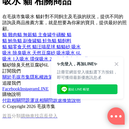
吸水 貓 相關商品
在毛孩市集吸水 貓針對不同飼主及毛孩的狀況，提供不同的
諮詢及商品推薦方案，就是想要為你家的寶貝，提供最好的照
顧。
貓 雞肉
貓 無穀
貓 主食罐
牛磺酸 貓
貓 鮪魚
貓 副食罐
貓 鮭魚
貓 貓飼料
貓 貓零食
天然 貓
汪喵星球 貓
貓砂 吸水
吸水 除臭
吸水 天然
豆腐砂 吸水
吸水 6L
吸水 1入
吸水 環保
吸水 2.5公斤
吸水 金三萬
✨先登入，再加LINE✨
貓砂
除臭
天然
豆腐砂
6L
訂閱我們
註冊官網並登入後點選下方按鈕，
即可獲得最新優惠訊息💰
關於毛孩市集
隱私權政策
文章
追蹤我們
Facebook
Instagram
LINE
連結 LINE 帳號
購物說明
付款相關問題
運送相關問題
退換貨說明
©
Copyright 2026 毛孩市集
首頁
分類
購物車
找店長
登入