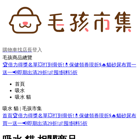
購物車
找店長
登入
毛孩商品總覽
🏆倍力得獎名單
💥打到骨折!
💊保健領券現折$
🔥貓砂尿布買一
送一
📢即期出清29折!
🍖囤!飼料5折
首頁
吸水
吸水 貓
吸水 貓 | 毛孩市集
首頁
🏆倍力得獎名單
💥打到骨折!
💊保健領券現折$
🔥貓砂尿布
買一送一
📢即期出清29折!
🍖囤!飼料5折