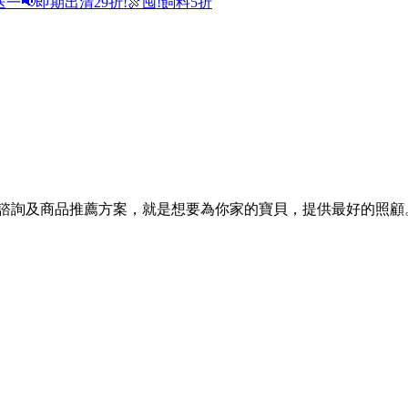
送一
📢即期出清29折!
🍖囤!飼料5折
的諮詢及商品推薦方案，就是想要為你家的寶貝，提供最好的照顧