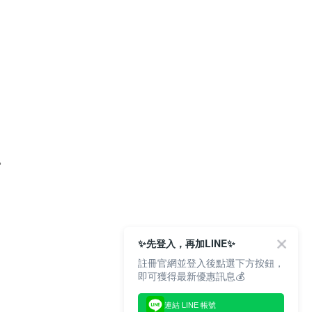
。
✨先登入，再加LINE✨
註冊官網並登入後點選下方按鈕，
即可獲得最新優惠訊息💰
連結 LINE 帳號