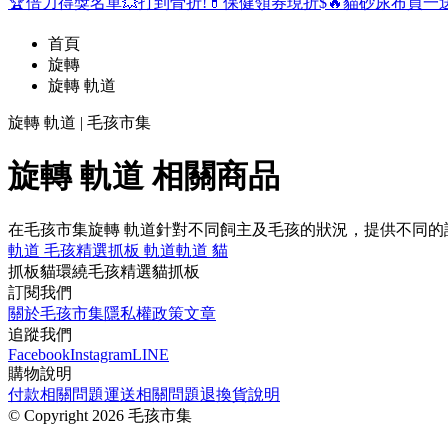
🏆倍力得獎名單
💥打到骨折!
💊保健領券現折$
🔥貓砂尿布買一
首頁
旋轉
旋轉 軌道
旋轉 軌道 | 毛孩市集
旋轉 軌道 相關商品
在毛孩市集旋轉 軌道針對不同飼主及毛孩的狀況，提供不同
軌道 毛孩精選
抓板 軌道
軌道 貓
抓板
貓
環繞
毛孩精選
貓抓板
訂閱我們
關於毛孩市集
隱私權政策
文章
追蹤我們
Facebook
Instagram
LINE
購物說明
付款相關問題
運送相關問題
退換貨說明
©
Copyright 2026 毛孩市集