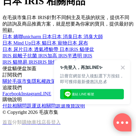
日本 IRIS 相關商品
在毛孩市集日本 IRIS針對不同飼主及毛孩的狀況，提供不同
的諮詢及商品推薦方案，就是想要為你家的寶貝，提供最好的
照顧。
日本 嬌聯
unicharm 日本
日本 消臭
日本 消臭大師
日本 Mind Up
日本 貓
日本 寵物
日本 尿布
日本 尿片
日本 透氣
禮貌帶 日本
IRIS 貓便盆
IRIS 銀離子
抗菌 IRIS
加高 IRIS
半透明 IRIS
IRIS 貓
簡易 IRIS
IRIS 除蟎
IRIS 便盆
✨先登入，再加LINE✨
便盆
貓便盆
加蓋
訂閱我們
註冊官網並登入後點選下方按鈕，
即可獲得最新優惠訊息💰
關於毛孩市集
隱私權政策
文章
追蹤我們
Facebook
Instagram
LINE
連結 LINE 帳號
購物說明
付款相關問題
運送相關問題
退換貨說明
©
Copyright 2026 毛孩市集
首頁
分類
購物車
找店長
登入