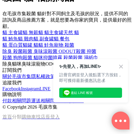
在毛孩市集殺菌 貓針對不同飼主及毛孩的狀況，提供不同的
諮詢及商品推薦方案，就是想要為你家的寶貝，提供最好的照
顧。
貓 主食罐
貓 無穀
貓 貓主食罐
天然 貓
貓 鮪魚
貓 雞肉
貓 副食罐
貓 餐包
貓 蛋白質
貓罐 貓
貓 鮭魚
寵物 殺菌
除臭 殺菌
殺菌 臭味滾
殺菌 ODOUT
殺菌 抑菌
殺菌 狗狗
殺菌 貓咪
抑菌噴霧 殺菌
殺菌 濕紙巾
除臭
貓咪
臭味滾
寵物
ODOUT
✨先登入，再加LINE✨
訂閱我們
註冊官網並登入後點選下方按鈕，
關於毛孩市集
隱私權政策
文章
即可獲得最新優惠訊息💰
追蹤我們
Facebook
Instagram
LINE
連結 LINE 帳號
購物說明
付款相關問題
運送相關問題
退換貨說明
©
Copyright 2026 毛孩市集
首頁
分類
購物車
找店長
登入