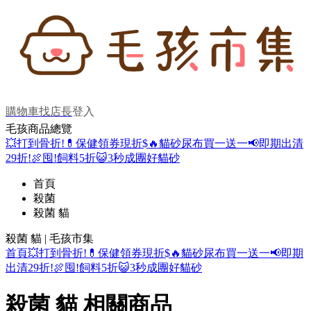
購物車
找店長
登入
毛孩商品總覽
💥打到骨折!
💊保健領券現折$
🔥貓砂尿布買一送一
📢即期出清
29折!
🍖囤!飼料5折
😺3秒成團好貓砂
首頁
殺菌
殺菌 貓
殺菌 貓 | 毛孩市集
首頁
💥打到骨折!
💊保健領券現折$
🔥貓砂尿布買一送一
📢即期
出清29折!
🍖囤!飼料5折
😺3秒成團好貓砂
殺菌 貓 相關商品