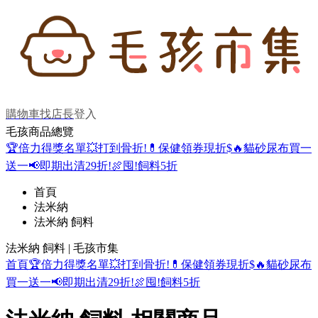
購物車
找店長
登入
毛孩商品總覽
🏆倍力得獎名單
💥打到骨折!
💊保健領券現折$
🔥貓砂尿布買一
送一
📢即期出清29折!
🍖囤!飼料5折
首頁
法米納
法米納 飼料
法米納 飼料 | 毛孩市集
首頁
🏆倍力得獎名單
💥打到骨折!
💊保健領券現折$
🔥貓砂尿布
買一送一
📢即期出清29折!
🍖囤!飼料5折