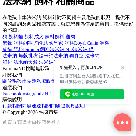
法米納 飼料 相關商品
在毛孩市集法米納 飼料針對不同飼主及毛孩的狀況，提供不
同的諮詢及商品推薦方案，就是想要為你家的寶貝，提供最好
的照顧。
狗 飼料
貓 飼料
成犬 飼料
飼料 雞肉
無穀 飼料
飼料 消化
法國皇家 飼料
Royal Canin 飼料
成貓 飼料
Farmina 飼料
法米納 ND
法米納 貓
法米納 無穀
挑嘴 法米納
法米納 狗
真空 法米納
消化 法米納
天然 法米納
法米納 處方
小顆粒 法米納
✨先登入，再加LINE✨
Farmina
ND
挑嘴
無穀
狗
訂閱我們
註冊官網並登入後點選下方按鈕，
即可獲得最新優惠訊息💰
關於毛孩市集
隱私權政策
文章
追蹤我們
Facebook
Instagram
LINE
連結 LINE 帳號
購物說明
付款相關問題
運送相關問題
退換貨說明
©
Copyright 2026 毛孩市集
首頁
分類
購物車
找店長
登入