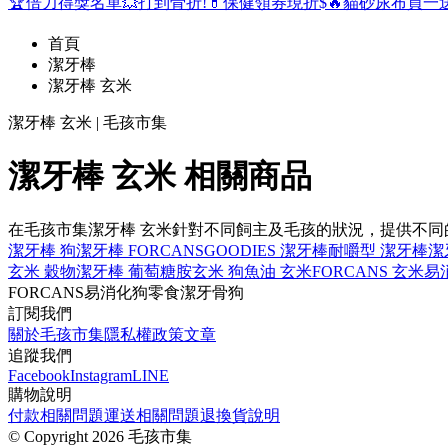
🏆倍力得獎名單
💥打到骨折!
💊保健領券現折$
🔥貓砂尿布買一
首頁
潔牙棒
潔牙棒 玄米
潔牙棒 玄米 | 毛孩市集
潔牙棒 玄米 相關商品
在毛孩市集潔牙棒 玄米針對不同飼主及毛孩的狀況，提供不
潔牙棒 狗
潔牙棒 FORCANS
GOODIES 潔牙棒
耐嚼型 潔牙棒
潔
玄米 穀物
潔牙棒 葡萄糖胺
玄米 狗
魚油 玄米
FORCANS 玄米
易
FORCANS
易消化
狗零食
潔牙骨
狗
訂閱我們
關於毛孩市集
隱私權政策
文章
追蹤我們
Facebook
Instagram
LINE
購物說明
付款相關問題
運送相關問題
退換貨說明
©
Copyright 2026 毛孩市集