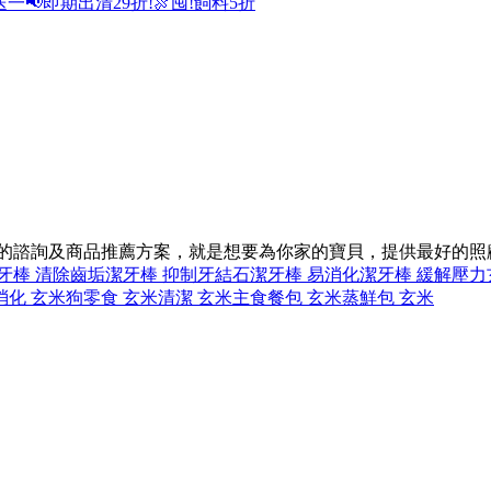
送一
📢即期出清29折!
🍖囤!飼料5折
同的諮詢及商品推薦方案，就是想要為你家的寶貝，提供最好的照
牙棒 清除齒垢
潔牙棒 抑制牙結石
潔牙棒 易消化
潔牙棒 緩解壓力
消化 玄米
狗零食 玄米
清潔 玄米
主食餐包 玄米
蒸鮮包 玄米