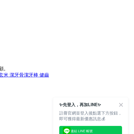
顧。
玄米 潔牙骨
潔牙棒 健齒
✨先登入，再加LINE✨
註冊官網並登入後點選下方按鈕，
即可獲得最新優惠訊息💰
連結 LINE 帳號