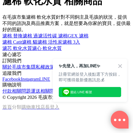
濾棉 軟化水質 相關商品
在毛孩市集濾棉 軟化水質針對不同飼主及毛孩的狀況，提供
不同的諮詢及商品推薦方案，就是想要為你家的寶貝，提供最
好的照顧。
濾棉 替換
濾棉 過濾
活性碳 濾棉
GEX 濾棉
濾棉 Catit
濾棉 貓
濾棉 活性炭
濾棉 3入
濾芯 軟化水質
濾心 軟化水質
濾心
濾芯
訂閱我們
✨先登入，再加LINE✨
關於毛孩市集
隱私權政策
文章
追蹤我們
註冊官網並登入後點選下方按鈕，
Facebook
Instagram
LINE
即可獲得最新優惠訊息💰
購物說明
付款相關問題
運送相關問題
退換貨說明
連結 LINE 帳號
©
Copyright 2026 毛孩市集
首頁
分類
購物車
找店長
登入