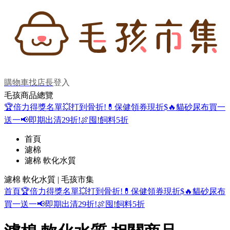
購物車
找店長
登入
毛孩商品總覽
🏆倍力得獎名單
💥打到骨折!
💊保健領券現折$
🔥貓砂尿布買一
送一
📢即期出清29折!
🍖囤!飼料5折
首頁
濾棉
濾棉 軟化水質
濾棉 軟化水質 | 毛孩市集
首頁
🏆倍力得獎名單
💥打到骨折!
💊保健領券現折$
🔥貓砂尿布
買一送一
📢即期出清29折!
🍖囤!飼料5折