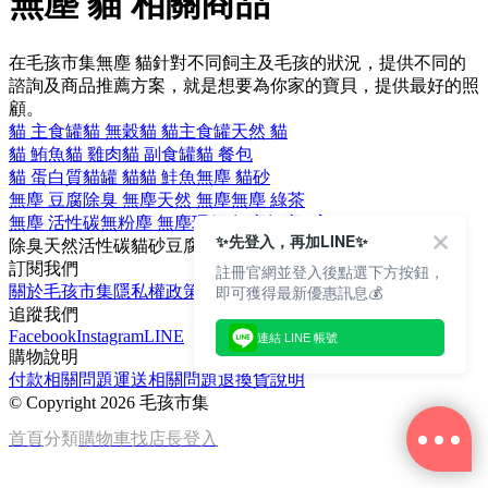
無塵 貓 相關商品
在毛孩市集無塵 貓針對不同飼主及毛孩的狀況，提供不同的
諮詢及商品推薦方案，就是想要為你家的寶貝，提供最好的照
顧。
貓 主食罐
貓 無穀
貓 貓主食罐
天然 貓
貓 鮪魚
貓 雞肉
貓 副食罐
貓 餐包
貓 蛋白質
貓罐 貓
貓 鮭魚
無塵 貓砂
無塵 豆腐
除臭 無塵
天然 無塵
無塵 綠茶
無塵 活性碳
無粉塵 無塵
環保 無塵
無塵 2入
✨先登入，再加LINE✨
除臭
天然
活性碳
貓砂
豆腐
訂閱我們
註冊官網並登入後點選下方按鈕，
即可獲得最新優惠訊息💰
關於毛孩市集
隱私權政策
文章
追蹤我們
Facebook
Instagram
LINE
連結 LINE 帳號
購物說明
付款相關問題
運送相關問題
退換貨說明
©
Copyright 2026 毛孩市集
首頁
分類
購物車
找店長
登入