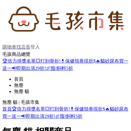
購物車
找店長
登入
毛孩商品總覽
🏆倍力得獎名單
💥打到骨折!
💊保健領券現折$
🔥貓砂尿布買一
送一
📢即期出清29折!
🍖囤!飼料5折
首頁
無塵
無塵 貓
無塵 貓 | 毛孩市集
首頁
🏆倍力得獎名單
💥打到骨折!
💊保健領券現折$
🔥貓砂尿布
買一送一
📢即期出清29折!
🍖囤!飼料5折