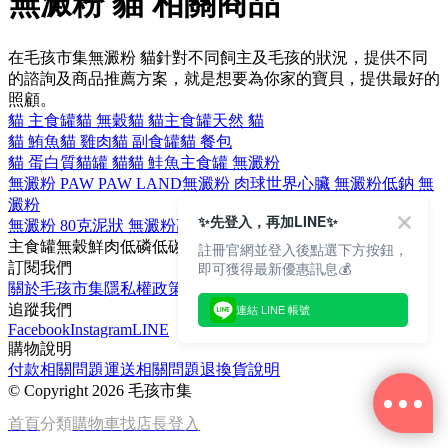
無澱粉 貓 相關商品
在毛孩市集無澱粉 貓針對不同飼主及毛孩的狀況，提供不同
的諮詢及商品推薦方案，就是想要為你家的寶貝，提供最好的
照顧。
貓 主食罐
貓 無穀
貓 貓主食罐
天然 貓
貓 鮪魚
貓 雞肉
貓 副食罐
貓 餐包
貓 蛋白質
貓罐 貓
貓 鮭魚
主食罐 無澱粉
無澱粉 PAW PAW LAND
無澱粉 肉球世界
心臟 無澱粉
低鈉 無
澱粉
✨先登入，再加LINE✨
無澱粉 80克
泥狀 無澱粉
高適口性 無澱粉
無澱粉 無穀
主食罐
無穀
鮮肉
低磷
低碳水
註冊官網並登入後點選下方按鈕，
即可獲得最新優惠訊息💰
訂閱我們
關於毛孩市集
隱私權政策
文章
追蹤我們
連結 LINE 帳號
Facebook
Instagram
LINE
購物說明
付款相關問題
運送相關問題
退換貨說明
©
Copyright 2026 毛孩市集
首頁
分類
購物車
找店長
登入