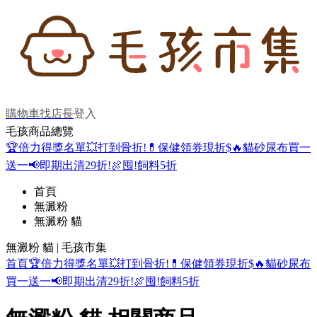
購物車
找店長
登入
毛孩商品總覽
🏆倍力得獎名單
💥打到骨折!
💊保健領券現折$
🔥貓砂尿布買一
送一
📢即期出清29折!
🍖囤!飼料5折
首頁
無澱粉
無澱粉 貓
無澱粉 貓 | 毛孩市集
首頁
🏆倍力得獎名單
💥打到骨折!
💊保健領券現折$
🔥貓砂尿布
買一送一
📢即期出清29折!
🍖囤!飼料5折