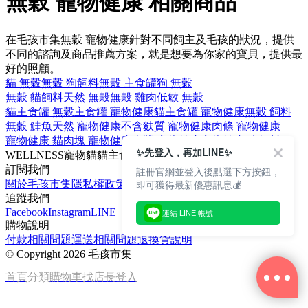
無穀 寵物健康 相關商品
在毛孩市集無穀 寵物健康針對不同飼主及毛孩的狀況，提供
不同的諮詢及商品推薦方案，就是想要為你家的寶貝，提供最
好的照顧。
貓 無穀
無穀 狗飼料
無穀 主食罐
狗 無穀
無穀 貓飼料
天然 無穀
無穀 雞肉
低敏 無穀
貓主食罐 無穀
主食罐 寵物健康
貓主食罐 寵物健康
無穀 飼料
無穀 鮭魚
天然 寵物健康
不含麩質 寵物健康
肉條 寵物健康
寵物健康 貓
肉塊 寵物健康
肉醬 寵物健康
寵物健康 狗飼料
✨先登入，再加LINE✨
WELLNESS
寵物
貓
貓主食罐
主食罐
訂閱我們
註冊官網並登入後點選下方按鈕，
即可獲得最新優惠訊息💰
關於毛孩市集
隱私權政策
文章
追蹤我們
Facebook
Instagram
LINE
連結 LINE 帳號
購物說明
付款相關問題
運送相關問題
退換貨說明
©
Copyright 2026 毛孩市集
首頁
分類
購物車
找店長
登入