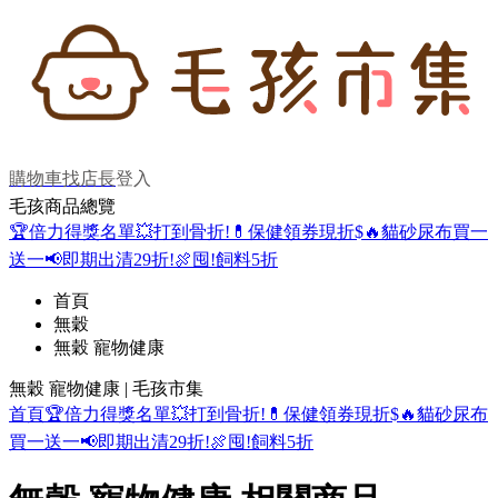
購物車
找店長
登入
毛孩商品總覽
🏆倍力得獎名單
💥打到骨折!
💊保健領券現折$
🔥貓砂尿布買一
送一
📢即期出清29折!
🍖囤!飼料5折
首頁
無穀
無穀 寵物健康
無穀 寵物健康 | 毛孩市集
首頁
🏆倍力得獎名單
💥打到骨折!
💊保健領券現折$
🔥貓砂尿布
買一送一
📢即期出清29折!
🍖囤!飼料5折