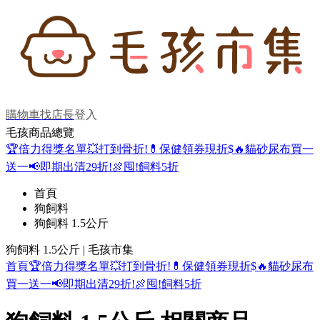
購物車
找店長
登入
毛孩商品總覽
🏆倍力得獎名單
💥打到骨折!
💊保健領券現折$
🔥貓砂尿布買一
送一
📢即期出清29折!
🍖囤!飼料5折
首頁
狗飼料
狗飼料 1.5公斤
狗飼料 1.5公斤 | 毛孩市集
首頁
🏆倍力得獎名單
💥打到骨折!
💊保健領券現折$
🔥貓砂尿布
買一送一
📢即期出清29折!
🍖囤!飼料5折