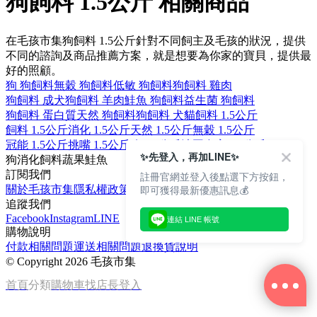
狗飼料 1.5公斤 相關商品
在毛孩市集狗飼料 1.5公斤針對不同飼主及毛孩的狀況，提供
不同的諮詢及商品推薦方案，就是想要為你家的寶貝，提供最
好的照顧。
狗 狗飼料
無穀 狗飼料
低敏 狗飼料
狗飼料 雞肉
狗飼料 成犬
狗飼料 羊肉
鮭魚 狗飼料
益生菌 狗飼料
狗飼料 蛋白質
天然 狗飼料
狗飼料 犬
貓飼料 1.5公斤
飼料 1.5公斤
消化 1.5公斤
天然 1.5公斤
無穀 1.5公斤
冠能 1.5公斤
挑嘴 1.5公斤
狗 1.5公斤
法國皇家 1.5公斤
✨先登入，再加LINE✨
狗
消化
飼料
蔬果
鮭魚
訂閱我們
註冊官網並登入後點選下方按鈕，
即可獲得最新優惠訊息💰
關於毛孩市集
隱私權政策
文章
追蹤我們
Facebook
Instagram
LINE
連結 LINE 帳號
購物說明
付款相關問題
運送相關問題
退換貨說明
©
Copyright 2026 毛孩市集
首頁
分類
購物車
找店長
登入