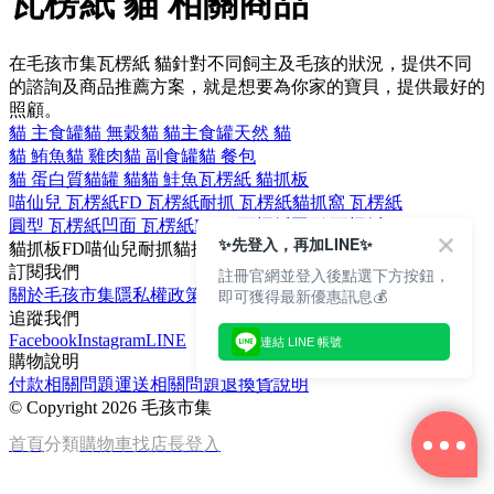
瓦楞紙 貓 相關商品
在毛孩市集瓦楞紙 貓針對不同飼主及毛孩的狀況，提供不同
的諮詢及商品推薦方案，就是想要為你家的寶貝，提供最好的
照顧。
貓 主食罐
貓 無穀
貓 貓主食罐
天然 貓
貓 鮪魚
貓 雞肉
貓 副食罐
貓 餐包
貓 蛋白質
貓罐 貓
貓 鮭魚
瓦楞紙 貓抓板
喵仙兒 瓦楞紙
FD 瓦楞紙
耐抓 瓦楞紙
貓抓窩 瓦楞紙
圓型 瓦楞紙
凹面 瓦楞紙
Pidan 瓦楞紙
圓形 瓦楞紙
✨先登入，再加LINE✨
貓抓板
FD
喵仙兒
耐抓
貓抓窩
訂閱我們
註冊官網並登入後點選下方按鈕，
即可獲得最新優惠訊息💰
關於毛孩市集
隱私權政策
文章
追蹤我們
Facebook
Instagram
LINE
連結 LINE 帳號
購物說明
付款相關問題
運送相關問題
退換貨說明
©
Copyright 2026 毛孩市集
首頁
分類
購物車
找店長
登入