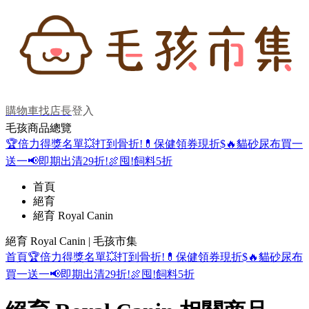
購物車
找店長
登入
毛孩商品總覽
🏆倍力得獎名單
💥打到骨折!
💊保健領券現折$
🔥貓砂尿布買一
送一
📢即期出清29折!
🍖囤!飼料5折
首頁
絕育
絕育 Royal Canin
絕育 Royal Canin | 毛孩市集
首頁
🏆倍力得獎名單
💥打到骨折!
💊保健領券現折$
🔥貓砂尿布
買一送一
📢即期出清29折!
🍖囤!飼料5折