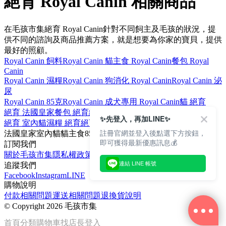
絕育 Royal Canin 相關商品
在毛孩市集絕育 Royal Canin針對不同飼主及毛孩的狀況，提
供不同的諮詢及商品推薦方案，就是想要為你家的寶貝，提供
最好的照顧。
Royal Canin 飼料
Royal Canin 貓
主食 Royal Canin
餐包 Royal
Canin
Royal Canin 濕糧
Royal Canin 狗
消化 Royal Canin
Royal Canin 泌
尿
Royal Canin 85克
Royal Canin 成犬
專用 Royal Canin
貓 絕育
絕育 法國皇家
餐包 絕育
絕育 85克
主食 絕育
✨先登入，再加LINE✨
絕育 室內貓
濕糧 絕育
絕育 熟齡貓
消化 絕育
註冊官網並登入後點選下方按鈕，
法國皇家
室內貓
貓
主食
85克
即可獲得最新優惠訊息💰
訂閱我們
關於毛孩市集
隱私權政策
文章
連結 LINE 帳號
追蹤我們
Facebook
Instagram
LINE
購物說明
付款相關問題
運送相關問題
退換貨說明
©
Copyright 2026 毛孩市集
首頁
分類
購物車
找店長
登入