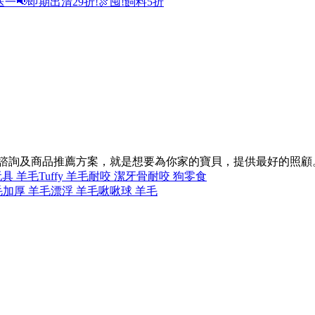
送一
📢即期出清29折!
🍖囤!飼料5折
的諮詢及商品推薦方案，就是想要為你家的寶貝，提供最好的照顧
具 羊毛
Tuffy 羊毛
耐咬 潔牙骨
耐咬 狗零食
毛
加厚 羊毛
漂浮 羊毛
啾啾球 羊毛