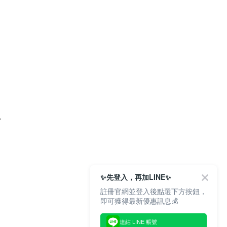
。
✨先登入，再加LINE✨
註冊官網並登入後點選下方按鈕，
即可獲得最新優惠訊息💰
連結 LINE 帳號