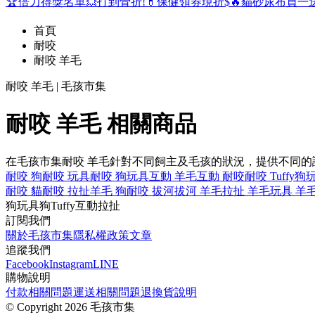
🏆倍力得獎名單
💥打到骨折!
💊保健領券現折$
🔥貓砂尿布買一
首頁
耐咬
耐咬 羊毛
耐咬 羊毛 | 毛孩市集
耐咬 羊毛 相關商品
在毛孩市集耐咬 羊毛針對不同飼主及毛孩的狀況，提供不同
耐咬 狗
耐咬 玩具
耐咬 狗玩具
互動 羊毛
互動 耐咬
耐咬 Tuffy
狗玩
耐咬 貓
耐咬 拉扯
羊毛 狗
耐咬 拔河
拔河 羊毛
拉扯 羊毛
玩具 羊
狗玩具
狗
Tuffy
互動
拉扯
訂閱我們
關於毛孩市集
隱私權政策
文章
追蹤我們
Facebook
Instagram
LINE
購物說明
付款相關問題
運送相關問題
退換貨說明
©
Copyright 2026 毛孩市集