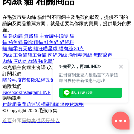
肉絲 貓 相關商品
在毛孩市集肉絲 貓針對不同飼主及毛孩的狀況，提供不同的
諮詢及商品推薦方案，就是想要為你家的寶貝，提供最好的照
顧。
貓 雞肉
貓 無穀
貓 主食罐
牛磺酸 貓
貓 鮪魚
貓 副食罐
貓 鮭魚
貓 貓飼料
貓 貓零食
天然 貓
汪喵星球 貓
肉絲 80克
肉絲 主食罐
貓主食罐 肉絲
肉絲 滴雞精
肉絲 無防腐劑
肉絲 厚肉肉
肉絲 強化體質
肉絲 β-聚葡萄糖
肉絲 無膠
✨先登入，再加LINE✨
80克
貓主食罐
主食罐
6入
強化體質
訂閱我們
註冊官網並登入後點選下方按鈕，
即可獲得最新優惠訊息💰
關於毛孩市集
隱私權政策
文章
追蹤我們
Facebook
Instagram
LINE
連結 LINE 帳號
購物說明
付款相關問題
運送相關問題
退換貨說明
©
Copyright 2026 毛孩市集
首頁
分類
購物車
找店長
登入