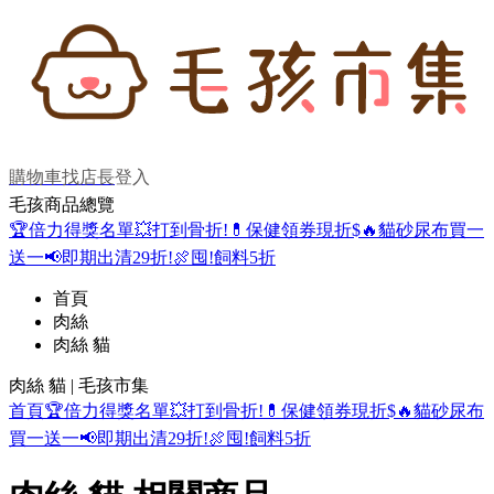
購物車
找店長
登入
毛孩商品總覽
🏆倍力得獎名單
💥打到骨折!
💊保健領券現折$
🔥貓砂尿布買一
送一
📢即期出清29折!
🍖囤!飼料5折
首頁
肉絲
肉絲 貓
肉絲 貓 | 毛孩市集
首頁
🏆倍力得獎名單
💥打到骨折!
💊保健領券現折$
🔥貓砂尿布
買一送一
📢即期出清29折!
🍖囤!飼料5折