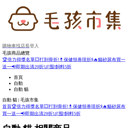
購物車
找店長
登入
毛孩商品總覽
🏆倍力得獎名單
💥打到骨折!
💊保健領券現折$
🔥貓砂尿布買一
送一
📢即期出清29折!
🍖囤!飼料5折
首頁
自動
自動 貓
自動 貓 | 毛孩市集
首頁
🏆倍力得獎名單
💥打到骨折!
💊保健領券現折$
🔥貓砂尿布
買一送一
📢即期出清29折!
🍖囤!飼料5折