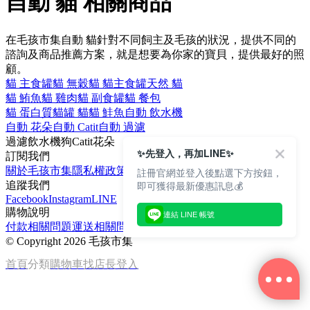
自動 貓 相關商品
在毛孩市集自動 貓針對不同飼主及毛孩的狀況，提供不同的
諮詢及商品推薦方案，就是想要為你家的寶貝，提供最好的照
顧。
貓 主食罐
貓 無穀
貓 貓主食罐
天然 貓
貓 鮪魚
貓 雞肉
貓 副食罐
貓 餐包
貓 蛋白質
貓罐 貓
貓 鮭魚
自動 飲水機
自動 花朵
自動 Catit
自動 過濾
過濾
飲水機
狗
Catit
花朵
✨先登入，再加LINE✨
訂閱我們
關於毛孩市集
隱私權政策
文章
註冊官網並登入後點選下方按鈕，
即可獲得最新優惠訊息💰
追蹤我們
Facebook
Instagram
LINE
購物說明
連結 LINE 帳號
付款相關問題
運送相關問題
退換貨說明
©
Copyright 2026 毛孩市集
首頁
分類
購物車
找店長
登入