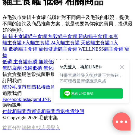
貓主食罐 低磷 相關商品
在毛孩市集貓主食罐 低磷針對不同飼主及毛孩的狀況，提供
不同的諮詢及商品推薦方案，就是想要為你家的寶貝，提供最
好的照顧。
貓 貓主食罐
貓主食罐 無穀
貓主食罐 雞肉
貓主食罐 80克
貓主食罐 6入
貓主食罐 24入
貓主食罐 天然
貓主食罐 1入
貓 低磷
貓主食罐 寵物健康
貓主食罐 WELLNESS
貓主食罐 寵
物
低磷 主食罐
低磷 無穀
低鈉 低磷
低磷 低碳水
✨先登入，再加LINE✨
無防腐劑 低磷
低磷 無化學添加
低磷 天然食材
低磷 低鎂
貓
貪貪
整腸
無榖
抗菌胜肽
註冊官網並登入後點選下方按鈕，
即可獲得最新優惠訊息💰
訂閱我們
關於毛孩市集
隱私權政策
文章
追蹤我們
連結 LINE 帳號
Facebook
Instagram
LINE
購物說明
付款相關問題
運送相關問題
退換貨說明
©
Copyright 2026 毛孩市集
首頁
分類
購物車
找店長
登入