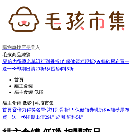
購物車
找店長
登入
毛孩商品總覽
🏆倍力得獎名單
💥打到骨折!
💊保健領券現折$
🔥貓砂尿布買一
送一
📢即期出清29折!
🍖囤!飼料5折
首頁
貓主食罐
貓主食罐 低磷
貓主食罐 低磷 | 毛孩市集
首頁
🏆倍力得獎名單
💥打到骨折!
💊保健領券現折$
🔥貓砂尿布
買一送一
📢即期出清29折!
🍖囤!飼料5折