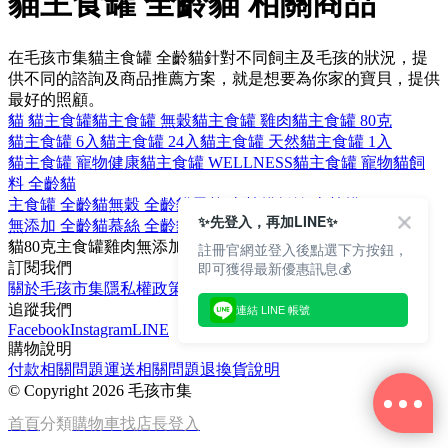
貓主食罐 全齡貓 相關商品
在毛孩市集貓主食罐 全齡貓針對不同飼主及毛孩的狀況，提
供不同的諮詢及商品推薦方案，就是想要為你家的寶貝，提供
最好的照顧。
貓 貓主食罐
貓主食罐 無穀
貓主食罐 雞肉
貓主食罐 80克
貓主食罐 6入
貓主食罐 24入
貓主食罐 天然
貓主食罐 1入
貓主食罐 寵物健康
貓主食罐 WELLNESS
貓主食罐 寵物
貓飼
料 全齡貓
主食罐 全齡貓
無穀 全齡貓
天然 全齡貓
低敏 全齡貓
✨先登入，再加LINE✨
無添加 全齡貓
慕絲 全齡貓
餐包 全齡貓
補水 全齡貓
貓
80克
主食罐
雞肉
無添加
註冊官網並登入後點選下方按鈕，
即可獲得最新優惠訊息💰
訂閱我們
關於毛孩市集
隱私權政策
文章
追蹤我們
連結 LINE 帳號
Facebook
Instagram
LINE
購物說明
付款相關問題
運送相關問題
退換貨說明
©
Copyright 2026 毛孩市集
首頁
分類
購物車
找店長
登入