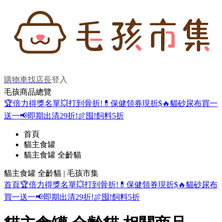
購物車
找店長
登入
毛孩商品總覽
🏆倍力得獎名單
💥打到骨折!
💊保健領券現折$
🔥貓砂尿布買一
送一
📢即期出清29折!
🍖囤!飼料5折
首頁
貓主食罐
貓主食罐 全齡貓
貓主食罐 全齡貓 | 毛孩市集
首頁
🏆倍力得獎名單
💥打到骨折!
💊保健領券現折$
🔥貓砂尿布
買一送一
📢即期出清29折!
🍖囤!飼料5折