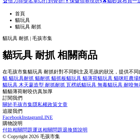
🏆倍力得獎名單
💥打到骨折!
💊保健領券現折$
🔥貓砂尿布買一
首頁
貓玩具
貓玩具 耐抓
貓玩具 耐抓 | 毛孩市集
貓玩具 耐抓 相關商品
在毛孩市集貓玩具 耐抓針對不同飼主及毛孩的狀況，提供不
貓 貓玩具
耐抓 貓
耐抓 貓抓板
貓玩具 貓薄荷
貓玩具 貓咪旺農場
貓玩具 木天蓼
造型 耐抓
耐抓 瓦楞紙
貓玩具 無毒
貓玩具 耐咬
無
貓
貓薄荷
耐咬
仿真
加厚
訂閱我們
關於毛孩市集
隱私權政策
文章
追蹤我們
Facebook
Instagram
LINE
購物說明
付款相關問題
運送相關問題
退換貨說明
©
Copyright 2026 毛孩市集