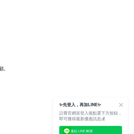
顧。
✨先登入，再加LINE✨
註冊官網並登入後點選下方按鈕，
即可獲得最新優惠訊息💰
連結 LINE 帳號