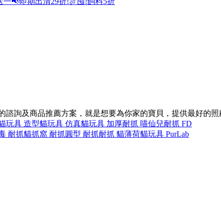
送一
📢即期出清29折!
🍖囤!飼料5折
同的諮詢及商品推薦方案，就是想要為你家的寶貝，提供最好的照
貓玩具 造型
貓玩具 仿真
貓玩具 加厚
耐抓 喵仙兒
耐抓 FD
毒 耐抓
貓抓窩 耐抓
圓型 耐抓
耐抓 貓薄荷
貓玩具 PurLab