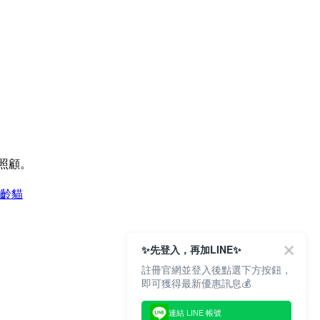
照顧。
全齡貓
✨先登入，再加LINE✨
註冊官網並登入後點選下方按鈕，
即可獲得最新優惠訊息💰
連結 LINE 帳號