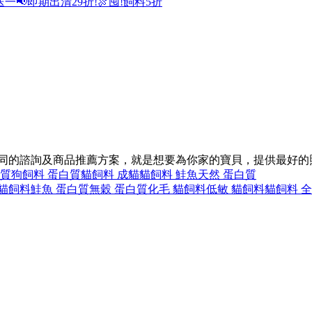
送一
📢即期出清29折!
🍖囤!飼料5折
不同的諮詢及商品推薦方案，就是想要為你家的寶貝，提供最好的
白質
狗飼料 蛋白質
貓飼料 成貓
貓飼料 鮭魚
天然 蛋白質
 貓飼料
鮭魚 蛋白質
無穀 蛋白質
化毛 貓飼料
低敏 貓飼料
貓飼料 