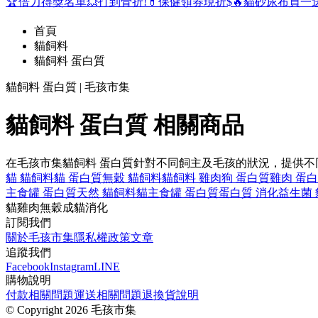
🏆倍力得獎名單
💥打到骨折!
💊保健領券現折$
🔥貓砂尿布買一
首頁
貓飼料
貓飼料 蛋白質
貓飼料 蛋白質 | 毛孩市集
貓飼料 蛋白質 相關商品
在毛孩市集貓飼料 蛋白質針對不同飼主及毛孩的狀況，提供
貓 貓飼料
貓 蛋白質
無穀 貓飼料
貓飼料 雞肉
狗 蛋白質
雞肉 蛋
主食罐 蛋白質
天然 貓飼料
貓主食罐 蛋白質
蛋白質 消化
益生菌
貓
雞肉
無穀
成貓
消化
訂閱我們
關於毛孩市集
隱私權政策
文章
追蹤我們
Facebook
Instagram
LINE
購物說明
付款相關問題
運送相關問題
退換貨說明
©
Copyright 2026 毛孩市集