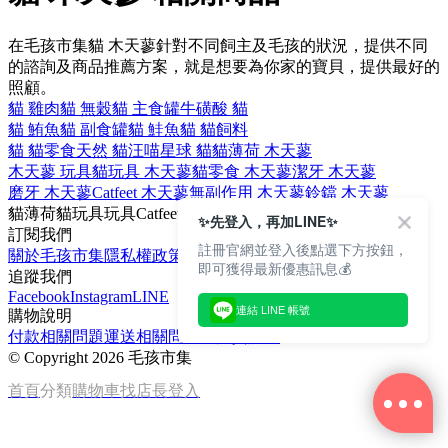
在毛孩市集貓 木天蓼針對不同飼主及毛孩的狀況，提供不同
的諮詢及商品推薦方案，就是想要為你家的寶貝，提供最好的
照顧。
貓 雞肉
貓 無穀
貓 主食罐
牛磺酸 貓
貓 鮪魚
貓 副食罐
貓 鮭魚
貓 貓飼料
貓 貓零食
天然 貓
汪喵星球 貓
貓薄荷 木天蓼
木天蓼 玩具
貓玩具 木天蓼
貓零食 木天蓼
潔牙 木天蓼
磨牙 木天蓼
Catfeet 木天蓼
無副作用 木天蓼
鈴鐺 木天蓼
貓薄荷
貓玩具
玩具
Catfeet
磨牙
✨先登入，再加LINE✨
訂閱我們
註冊官網並登入後點選下方按鈕，
關於毛孩市集
隱私權政策
文章
即可獲得最新優惠訊息💰
追蹤我們
Facebook
Instagram
LINE
連結 LINE 帳號
購物說明
付款相關問題
運送相關問題
退換貨說明
©
Copyright 2026 毛孩市集
首頁
分類
購物車
找店長
登入