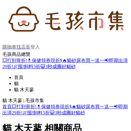
購物車
找店長
登入
毛孩商品總覽
💥打到骨折!
💊保健領券現折$
🔥貓砂尿布買一送一
📢即期出清
29折!
🍖囤!飼料5折
😺3秒成團好貓砂
首頁
貓
貓 木天蓼
貓 木天蓼 | 毛孩市集
首頁
💥打到骨折!
💊保健領券現折$
🔥貓砂尿布買一送一
📢即期
出清29折!
🍖囤!飼料5折
😺3秒成團好貓砂
貓 木天蓼 相關商品