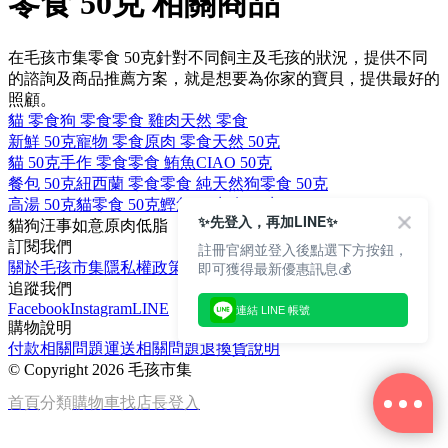
零食 50克 相關商品
在毛孩市集零食 50克針對不同飼主及毛孩的狀況，提供不同
的諮詢及商品推薦方案，就是想要為你家的寶貝，提供最好的
照顧。
貓 零食
狗 零食
零食 雞肉
天然 零食
新鮮 50克
寵物 零食
原肉 零食
天然 50克
貓 50克
手作 零食
零食 鮪魚
CIAO 50克
餐包 50克
紐西蘭 零食
零食 純天然
狗零食 50克
高湯 50克
貓零食 50克
鰹魚 50克
狗 50克
✨先登入，再加LINE✨
貓
狗
汪事如意
原肉
低脂
訂閱我們
註冊官網並登入後點選下方按鈕，
即可獲得最新優惠訊息💰
關於毛孩市集
隱私權政策
文章
追蹤我們
Facebook
Instagram
LINE
連結 LINE 帳號
購物說明
付款相關問題
運送相關問題
退換貨說明
©
Copyright 2026 毛孩市集
首頁
分類
購物車
找店長
登入