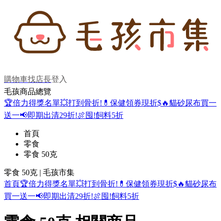
購物車
找店長
登入
毛孩商品總覽
🏆倍力得獎名單
💥打到骨折!
💊保健領券現折$
🔥貓砂尿布買一
送一
📢即期出清29折!
🍖囤!飼料5折
首頁
零食
零食 50克
零食 50克 | 毛孩市集
首頁
🏆倍力得獎名單
💥打到骨折!
💊保健領券現折$
🔥貓砂尿布
買一送一
📢即期出清29折!
🍖囤!飼料5折