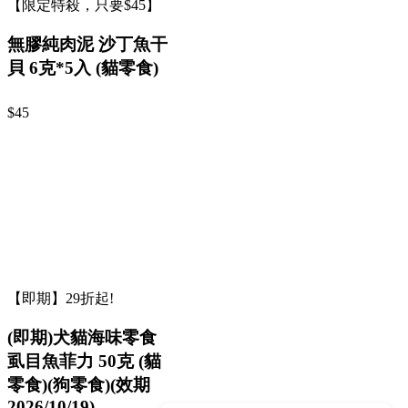
【限定特殺，只要$45】
無膠純肉泥 沙丁魚干
貝 6克*5入 (貓零食)
$45
【即期】29折起!
(即期)犬貓海味零食
虱目魚菲力 50克 (貓
零食)(狗零食)(效期
2026/10/19)