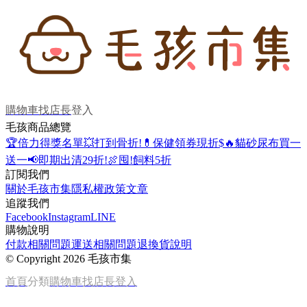
購物車
找店長
登入
毛孩商品總覽
🏆倍力得獎名單
💥打到骨折!
💊保健領券現折$
🔥貓砂尿布買一
送一
📢即期出清29折!
🍖囤!飼料5折
訂閱我們
關於毛孩市集
隱私權政策
文章
追蹤我們
Facebook
Instagram
LINE
購物說明
付款相關問題
運送相關問題
退換貨說明
©
Copyright 2026 毛孩市集
首頁
分類
購物車
找店長
登入