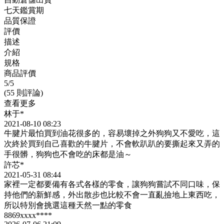
七天鑑賞期
品質保證
評價
描述
介紹
規格
商品評價
5
/5
(55 則評論)
查看更多
林于*
2021-08-10 08:23
牛腱片最怕買到油花很多的，容易壞掉之外狗狗又不愛吃，這
次終於買到自己喜歡的牛腱片，不會軟趴趴的要撕起來又弄的
手很髒，狗狗也不會吃的床都是油～
許芯*
2021-05-31 08:44
家裡一定都要備有各式各樣的零食，讓狗狗嘗試不同口味，保
持他們的新鮮感，外出散步也比較不會一直亂撿地上東西吃，
所以特別會挑選這種天然一點的零食
8869xxxx****