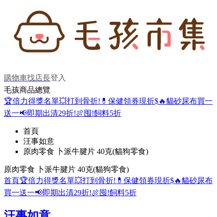
購物車
找店長
登入
毛孩商品總覽
🏆倍力得獎名單
💥打到骨折!
💊保健領券現折$
🔥貓砂尿布買一
送一
📢即期出清29折!
🍖囤!飼料5折
首頁
汪事如意
原肉零食 卜派牛腱片 40克(貓狗零食)
原肉零食 卜派牛腱片 40克(貓狗零食)
首頁
🏆倍力得獎名單
💥打到骨折!
💊保健領券現折$
🔥貓砂尿布
買一送一
📢即期出清29折!
🍖囤!飼料5折
汪事如意