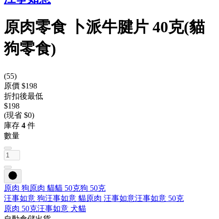
原肉零食 卜派牛腱片 40克(貓
狗零食)
(
55
)
原價 $198
折扣後最低
$198
(現省 $0)
庫存
4
件
數量
原肉 狗
原肉 貓
貓 50克
狗 50克
汪事如意 狗
汪事如意 貓
原肉 汪事如意
汪事如意 50克
原肉 50克
汪事如意 犬貓
自動倉儲出貨