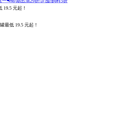
送一
📢即期出清29折!
🍖囤!飼料5折
9.5 元起！
低 19.5 元起！