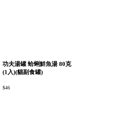
功夫湯罐 蛤蜊鮮魚湯 80克
(1入)(貓副食罐)
$46