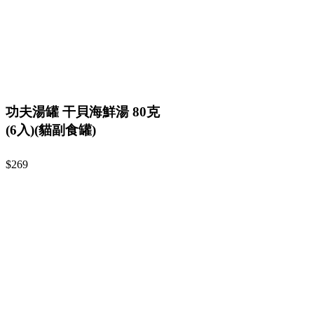
功夫湯罐 干貝海鮮湯 80克
(6入)(貓副食罐)
$269