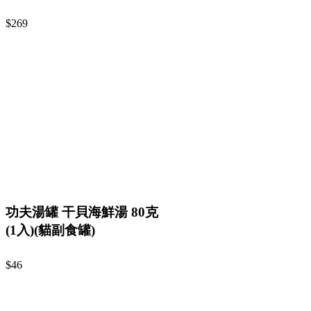
$269
功夫湯罐 干貝海鮮湯 80克
(1入)(貓副食罐)
$46