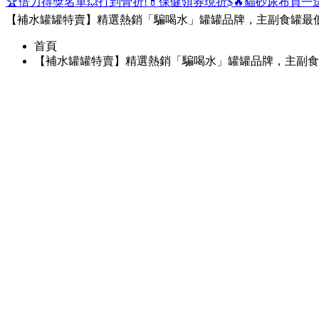
🏆倍力得獎名單
💥打到骨折!
💊保健領券現折$
🔥貓砂尿布買一
【補水罐罐特賣】精選熱銷「騙喝水」罐罐品牌，主副食罐最低 1
首頁
【補水罐罐特賣】精選熱銷「騙喝水」罐罐品牌，主副食罐最