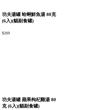
功夫湯罐 蛤蜊鮮魚湯 80克
(6入)(貓副食罐)
$269
功夫湯罐 蘋果枸杞雞湯 80
克 (6入)(貓副食罐)