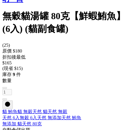
無穀貓湯罐 80克【鮮蝦鮪魚】
(6入) (貓副食罐)
(
25
)
原價 $180
折扣後最低
$165
(現省 $15)
庫存
9
件
數量
貓 鮪魚
貓 無穀
天然 貓
天然 無穀
天然 6入
無穀 6入
天然 無添加
天然 鮪魚
無添加 貓
天然 80克
自動倉儲出貨