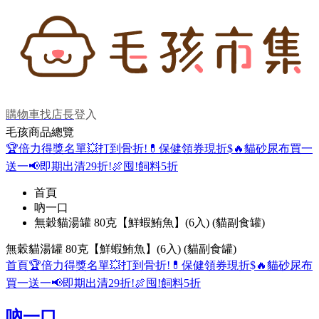
購物車
找店長
登入
毛孩商品總覽
🏆倍力得獎名單
💥打到骨折!
💊保健領券現折$
🔥貓砂尿布買一
送一
📢即期出清29折!
🍖囤!飼料5折
首頁
吶一口
無穀貓湯罐 80克【鮮蝦鮪魚】(6入) (貓副食罐)
無穀貓湯罐 80克【鮮蝦鮪魚】(6入) (貓副食罐)
首頁
🏆倍力得獎名單
💥打到骨折!
💊保健領券現折$
🔥貓砂尿布
買一送一
📢即期出清29折!
🍖囤!飼料5折
吶一口