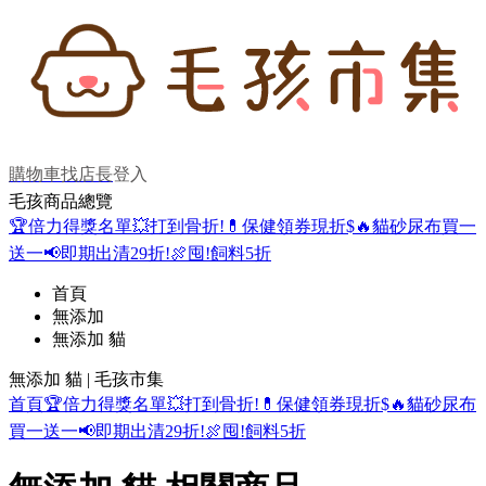
購物車
找店長
登入
毛孩商品總覽
🏆倍力得獎名單
💥打到骨折!
💊保健領券現折$
🔥貓砂尿布買一
送一
📢即期出清29折!
🍖囤!飼料5折
首頁
無添加
無添加 貓
無添加 貓 | 毛孩市集
首頁
🏆倍力得獎名單
💥打到骨折!
💊保健領券現折$
🔥貓砂尿布
買一送一
📢即期出清29折!
🍖囤!飼料5折