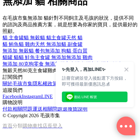
無添加 貓 相關商品
在毛孩市集無添加 貓針對不同飼主及毛孩的狀況，提供不同
的諮詢及商品推薦方案，就是想要為你家的寶貝，提供最好的
照顧。
貓 主食罐
貓 無穀
貓 貓主食罐
天然 貓
貓 鮪魚
貓 雞肉
天然 無添加
貓 副食罐
無添加 無穀
貓 餐包
無添加 狗
貓 蛋白質
貓罐 貓
貓 鮭魚
主食罐 無添加
無添加 雞肉
無添加 80克
狗零食 無添加
貓主食罐 無添加
無添加 鮮肉
✨先登入，再加LINE✨
無穀
天然
80克
主食罐
雞肉
訂閱我們
註冊官網並登入後點選下方按鈕，
即可獲得最新優惠訊息💰
關於毛孩市集
隱私權政策
文章
追蹤我們
Facebook
Instagram
LINE
連結 LINE 帳號
購物說明
付款相關問題
運送相關問題
退換貨說明
©
Copyright 2026 毛孩市集
首頁
分類
購物車
找店長
登入