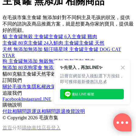
主食罐 無添加 相關商品
在毛孩市集主食罐 無添加針對不同飼主及毛孩的狀況，提供
不同的諮詢及商品推薦方案，就是想要為你家的寶貝，提供最
好的照顧。
貓 主食罐
無穀 主食罐
主食罐 6入
主食罐 雞肉
主食罐 80克
主食罐 24入
鮮肉 主食罐
主食罐 天然
天然 無添加
無添加 貓
汪喵星球 主食罐
主食罐 DOG CAT
STAR
狗 主食罐
無添加 無穀
無添加 狗
無添加 雞肉
✨先登入，再加LINE✨
無添加 80克
狗零食 無添加
貓主食罐 無添加
無添加 鮮肉
貓
80克
貓主食罐
天然
零穀
註冊官網並登入後點選下方按鈕，
訂閱我們
即可獲得最新優惠訊息💰
關於毛孩市集
隱私權政策
文章
追蹤我們
連結 LINE 帳號
Facebook
Instagram
LINE
購物說明
付款相關問題
運送相關問題
退換貨說明
©
Copyright 2026 毛孩市集
首頁
分類
購物車
找店長
登入