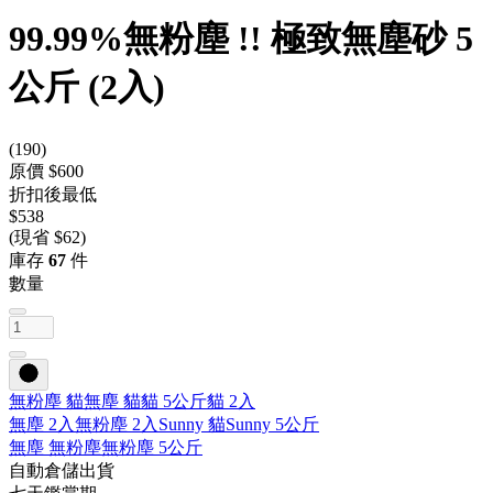
99.99%無粉塵 !! 極致無塵砂 5
公斤 (2入)
(
190
)
原價 $600
折扣後最低
$538
(現省 $62)
庫存
67
件
數量
無粉塵 貓
無塵 貓
貓 5公斤
貓 2入
無塵 2入
無粉塵 2入
Sunny 貓
Sunny 5公斤
無塵 無粉塵
無粉塵 5公斤
自動倉儲出貨