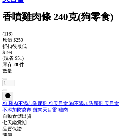
香噴雞肉條 240克(狗零食)
(
116
)
原價 $250
折扣後最低
$199
(現省 $51)
庫存
28
件
數量
狗 雞肉
不添加防腐劑 狗
天目雷 狗
不添加防腐劑 天目雷
不添加防腐劑 雞肉
天目雷 雞肉
自動倉儲出貨
七天鑑賞期
品質保證
評價