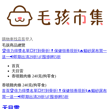
購物車
找店長
登入
毛孩商品總覽
🏆倍力得獎名單
💥打到骨折!
💊保健領券現折$
🔥貓砂尿布買一
送一
📢即期出清29折!
🍖囤!飼料5折
首頁
天目雷
香噴雞肉條 240克(狗零食)
香噴雞肉條 240克(狗零食)
首頁
🏆倍力得獎名單
💥打到骨折!
💊保健領券現折$
🔥貓砂尿布
買一送一
📢即期出清29折!
🍖囤!飼料5折
天目雷