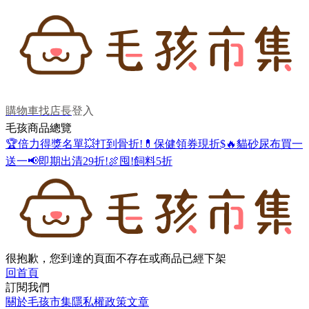
購物車
找店長
登入
毛孩商品總覽
🏆倍力得獎名單
💥打到骨折!
💊保健領券現折$
🔥貓砂尿布買一
送一
📢即期出清29折!
🍖囤!飼料5折
很抱歉，您到達的頁面不存在或商品已經下架
回首頁
訂閱我們
關於毛孩市集
隱私權政策
文章