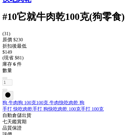
#10它就牛肉乾100克(狗零食)
(
31
)
原價 $230
折扣後最低
$149
(現省 $81)
庫存
6
件
數量
狗 牛肉
狗 100克
100克 牛肉
快吃肉乾 狗
手打 快吃肉乾
手打 狗
快吃肉乾 100克
手打 100克
自動倉儲出貨
七天鑑賞期
品質保證
評價