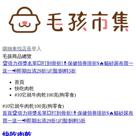
購物車
找店長
登入
毛孩商品總覽
🏆倍力得獎名單
💥打到骨折!
💊保健領券現折$
🔥貓砂尿布買一
送一
📢即期出清29折!
🍖囤!飼料5折
首頁
快吃肉乾
#10它就牛肉乾100克(狗零食)
#10它就牛肉乾100克(狗零食)
首頁
🏆倍力得獎名單
💥打到骨折!
💊保健領券現折$
🔥貓砂尿布
買一送一
📢即期出清29折!
🍖囤!飼料5折
快吃肉乾