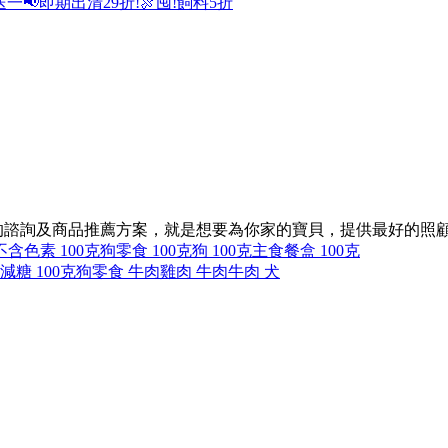
送一
📢即期出清29折!
🍖囤!飼料5折
同的諮詢及商品推薦方案，就是想要為你家的寶貝，提供最好的照
不含色素 100克
狗零食 100克
狗 100克
主食餐盒 100克
減糖 100克
狗零食 牛肉
雞肉 牛肉
牛肉 犬