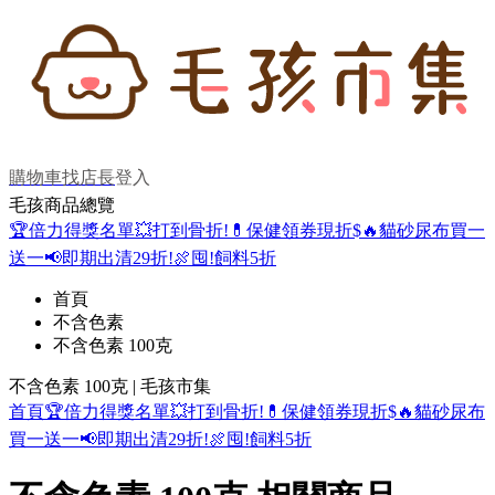
購物車
找店長
登入
毛孩商品總覽
🏆倍力得獎名單
💥打到骨折!
💊保健領券現折$
🔥貓砂尿布買一
送一
📢即期出清29折!
🍖囤!飼料5折
首頁
不含色素
不含色素 100克
不含色素 100克 | 毛孩市集
首頁
🏆倍力得獎名單
💥打到骨折!
💊保健領券現折$
🔥貓砂尿布
買一送一
📢即期出清29折!
🍖囤!飼料5折