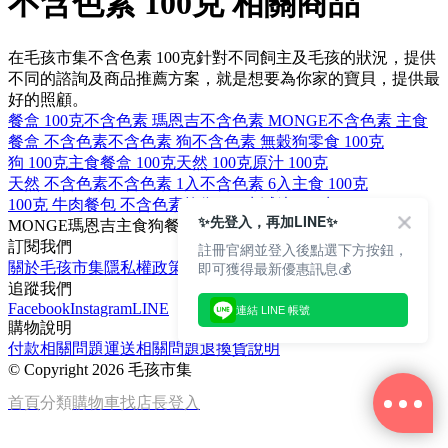
不含色素 100克 相關商品
在毛孩市集不含色素 100克針對不同飼主及毛孩的狀況，提供
不同的諮詢及商品推薦方案，就是想要為你家的寶貝，提供最
好的照顧。
餐盒 100克
不含色素 瑪恩吉
不含色素 MONGE
不含色素 主食
餐盒 不含色素
不含色素 狗
不含色素 無穀
狗零食 100克
狗 100克
主食餐盒 100克
天然 100克
原汁 100克
天然 不含色素
不含色素 1入
不含色素 6入
主食 100克
100克 牛肉
餐包 不含色素
均衡 100克
減糖 100克
✨先登入，再加LINE✨
MONGE
瑪恩吉
主食
狗
餐盒
訂閱我們
註冊官網並登入後點選下方按鈕，
即可獲得最新優惠訊息💰
關於毛孩市集
隱私權政策
文章
追蹤我們
Facebook
Instagram
LINE
連結 LINE 帳號
購物說明
付款相關問題
運送相關問題
退換貨說明
©
Copyright 2026 毛孩市集
首頁
分類
購物車
找店長
登入