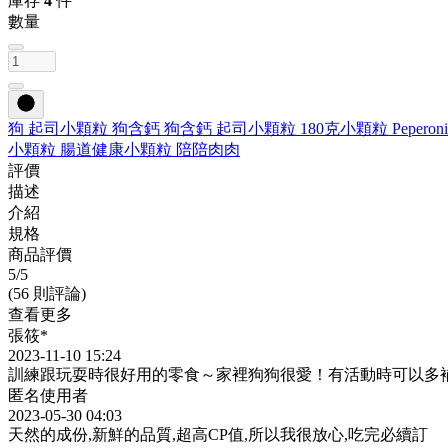
庫存
4
件
數量
狗 起司
小顆粒 狗
含鈣 狗
含鈣 起司
小顆粒 180克
小顆粒 Peperoni
小顆粒 腸道健康
小顆粒 陪陪肉肉
評價
描述
介紹
規格
商品評價
5
/5
(56 則評論)
查看更多
張筱*
2023-11-10 15:24
訓練跟玩耍時很好用的零食～家裡狗狗很愛！有活動時可以多
匿名使用者
2023-05-30 04:03
天然的成份,新鮮的品質,超高CP值,所以我很放心,吃完必續訂