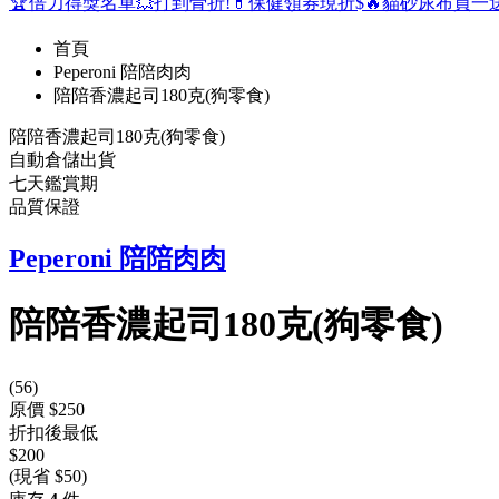
🏆倍力得獎名單
💥打到骨折!
💊保健領券現折$
🔥貓砂尿布買一
首頁
Peperoni 陪陪肉肉
陪陪香濃起司180克(狗零食)
陪陪香濃起司180克(狗零食)
自動倉儲出貨
七天鑑賞期
品質保證
Peperoni 陪陪肉肉
陪陪香濃起司180克(狗零食)
(
56
)
原價 $250
折扣後最低
$200
(現省 $50)