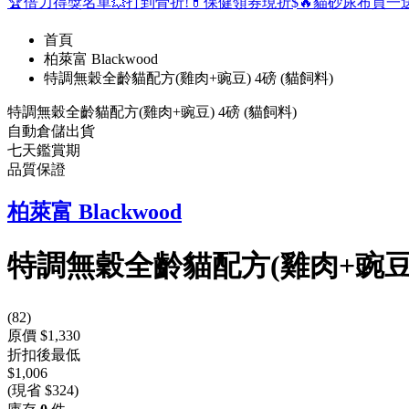
🏆倍力得獎名單
💥打到骨折!
💊保健領券現折$
🔥貓砂尿布買一
首頁
柏萊富 Blackwood
特調無穀全齡貓配方(雞肉+豌豆) 4磅 (貓飼料)
特調無穀全齡貓配方(雞肉+豌豆) 4磅 (貓飼料)
自動倉儲出貨
七天鑑賞期
品質保證
柏萊富 Blackwood
特調無穀全齡貓配方(雞肉+豌豆) 
(
82
)
原價 $1,330
折扣後最低
$1,006
(現省 $324)