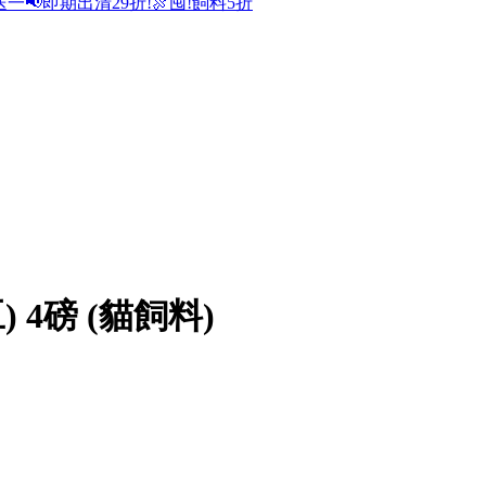
送一
📢即期出清29折!
🍖囤!飼料5折
4磅 (貓飼料)