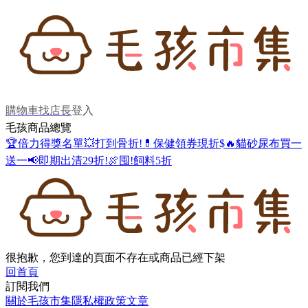
購物車
找店長
登入
毛孩商品總覽
🏆倍力得獎名單
💥打到骨折!
💊保健領券現折$
🔥貓砂尿布買一
送一
📢即期出清29折!
🍖囤!飼料5折
很抱歉，您到達的頁面不存在或商品已經下架
回首頁
訂閱我們
關於毛孩市集
隱私權政策
文章