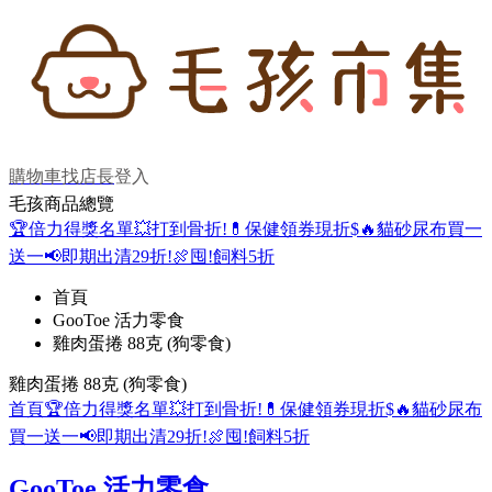
購物車
找店長
登入
毛孩商品總覽
🏆倍力得獎名單
💥打到骨折!
💊保健領券現折$
🔥貓砂尿布買一
送一
📢即期出清29折!
🍖囤!飼料5折
首頁
GooToe 活力零食
雞肉蛋捲 88克 (狗零食)
雞肉蛋捲 88克 (狗零食)
首頁
🏆倍力得獎名單
💥打到骨折!
💊保健領券現折$
🔥貓砂尿布
買一送一
📢即期出清29折!
🍖囤!飼料5折
GooToe 活力零食