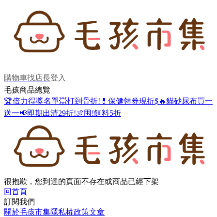
購物車
找店長
登入
毛孩商品總覽
🏆倍力得獎名單
💥打到骨折!
💊保健領券現折$
🔥貓砂尿布買一
送一
📢即期出清29折!
🍖囤!飼料5折
很抱歉，您到達的頁面不存在或商品已經下架
回首頁
訂閱我們
關於毛孩市集
隱私權政策
文章