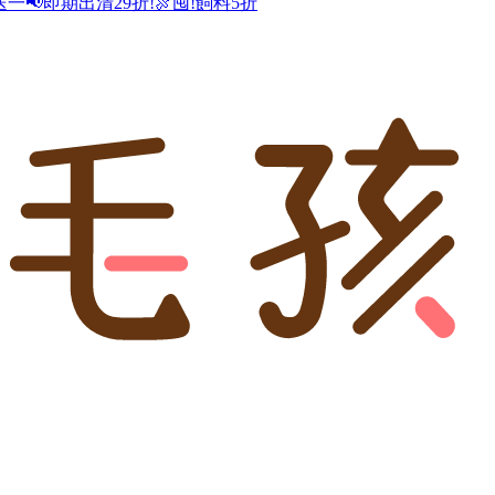
送一
📢即期出清29折!
🍖囤!飼料5折