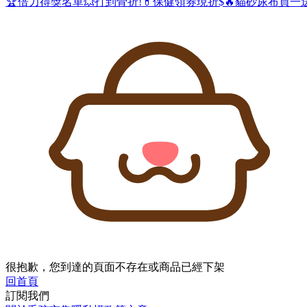
🏆倍力得獎名單
💥打到骨折!
💊保健領券現折$
🔥貓砂尿布買一
很抱歉，您到達的頁面不存在或商品已經下架
回首頁
訂閱我們