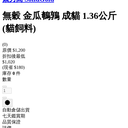
無穀 金瓜鵪鶉 成貓 1.36公斤
(貓飼料)
(
0
)
原價 $1,200
折扣後最低
$1,020
(現省 $180)
庫存
0
件
數量
自動倉儲出貨
七天鑑賞期
品質保證
評價