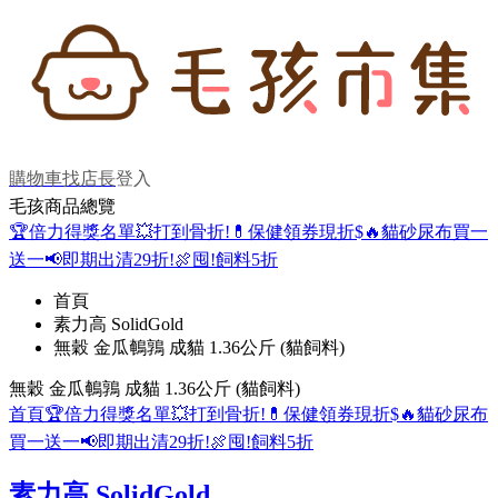
購物車
找店長
登入
毛孩商品總覽
🏆倍力得獎名單
💥打到骨折!
💊保健領券現折$
🔥貓砂尿布買一
送一
📢即期出清29折!
🍖囤!飼料5折
首頁
素力高 SolidGold
無穀 金瓜鵪鶉 成貓 1.36公斤 (貓飼料)
無穀 金瓜鵪鶉 成貓 1.36公斤 (貓飼料)
首頁
🏆倍力得獎名單
💥打到骨折!
💊保健領券現折$
🔥貓砂尿布
買一送一
📢即期出清29折!
🍖囤!飼料5折
素力高 SolidGold