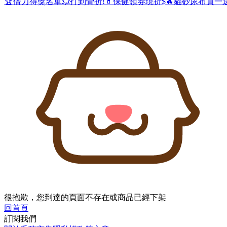
🏆倍力得獎名單
💥打到骨折!
💊保健領券現折$
🔥貓砂尿布買一
很抱歉，您到達的頁面不存在或商品已經下架
回首頁
訂閱我們