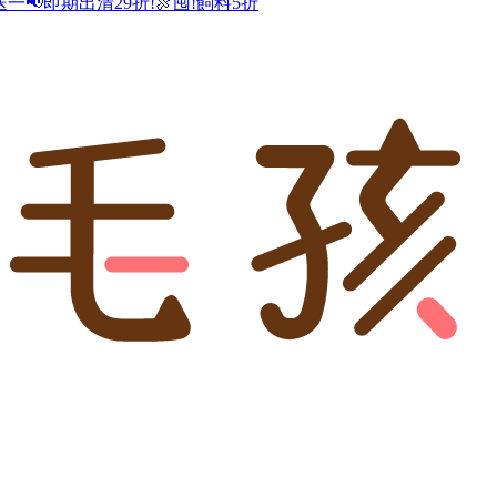
送一
📢即期出清29折!
🍖囤!飼料5折