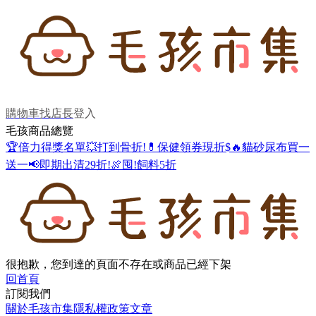
購物車
找店長
登入
毛孩商品總覽
🏆倍力得獎名單
💥打到骨折!
💊保健領券現折$
🔥貓砂尿布買一
送一
📢即期出清29折!
🍖囤!飼料5折
很抱歉，您到達的頁面不存在或商品已經下架
回首頁
訂閱我們
關於毛孩市集
隱私權政策
文章