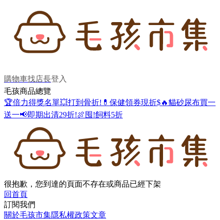
購物車
找店長
登入
毛孩商品總覽
🏆倍力得獎名單
💥打到骨折!
💊保健領券現折$
🔥貓砂尿布買一
送一
📢即期出清29折!
🍖囤!飼料5折
很抱歉，您到達的頁面不存在或商品已經下架
回首頁
訂閱我們
關於毛孩市集
隱私權政策
文章