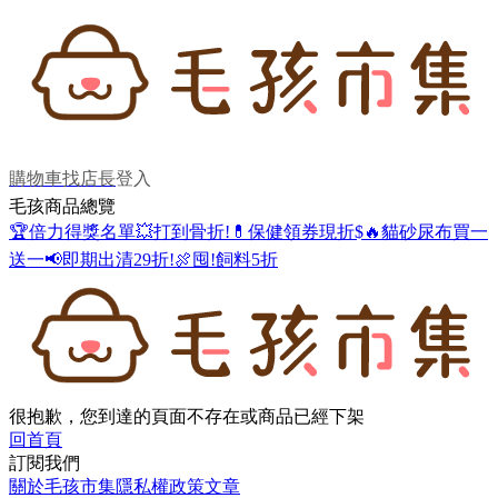
購物車
找店長
登入
毛孩商品總覽
🏆倍力得獎名單
💥打到骨折!
💊保健領券現折$
🔥貓砂尿布買一
送一
📢即期出清29折!
🍖囤!飼料5折
很抱歉，您到達的頁面不存在或商品已經下架
回首頁
訂閱我們
關於毛孩市集
隱私權政策
文章